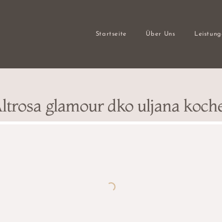
Startseite
Über Uns
Leistun
ltrosa glamour dko uljana koch